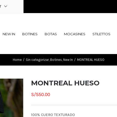
T
NEW IN
BOTINES
BOTAS
MOCASINES
STILETTOS
Home
/
Sin categorizar
,
Botines
,
New In
/
MONTREAL HUESO
MONTREAL HUESO
S/
550.00
100% CUERO TEXTURADO