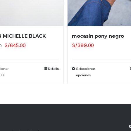
N MICHELLE BLACK
mocasín pony negro
El
El
S/
645.00
S/
399.00
0
precio
precio
original
actual
era:
es:
ionar
Details
Seleccionar
nes
opciones
S/759.00.
S/645.00.