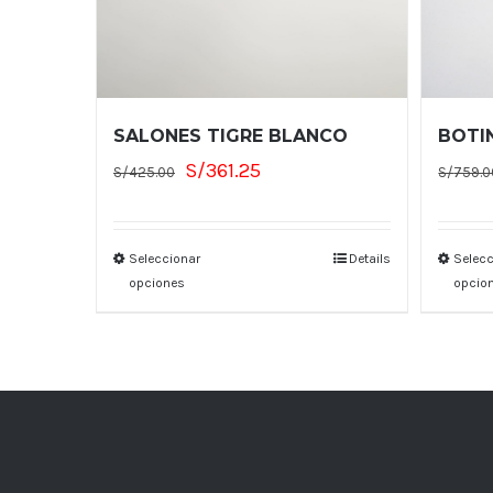
BOTI
SALONES TIGRE BLANCO
El
El
S/
361.25
S/
759.0
S/
425.00
precio
precio
original
actual
era:
es:
Selecc
Seleccionar
Details
opcio
opciones
S/425.00.
S/361.25.