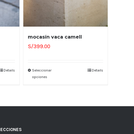
mocasín vaca camell
S/
399.00
Details
Seleccionar
Details
opciones
SECCIONES