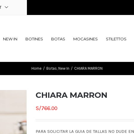
T
NEW IN
BOTINES
BOTAS
MOCASINES
STILETTOS
Home
/
Botas
,
New In
/
CHIARA MARRON
CHIARA MARRON
S/
766.00
PARA SOLICITAR LA GUIA DE TALLAS NO DUDE E