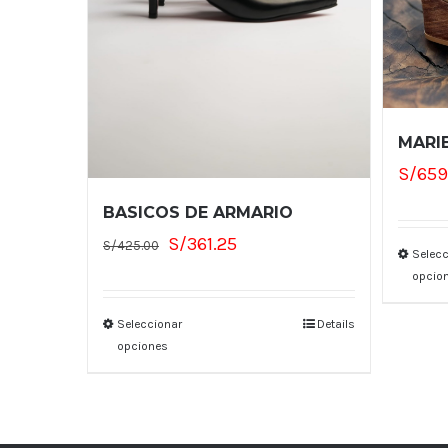
MARI
S/
659
BASICOS DE ARMARIO
El
El
S/
361.25
S/
425.00
Selecc
precio
precio
opcio
original
actual
era:
es:
Seleccionar
Details
opciones
S/425.00.
S/361.25.