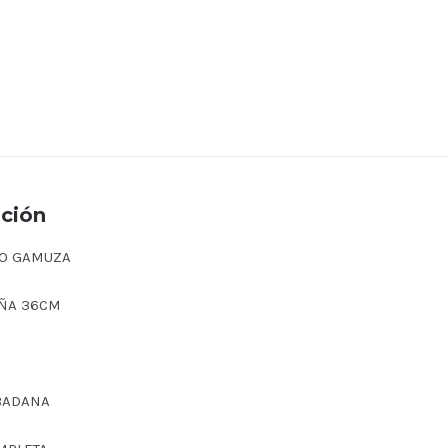
pción
RO GAMUZA
AÑA 36CM
BADANA