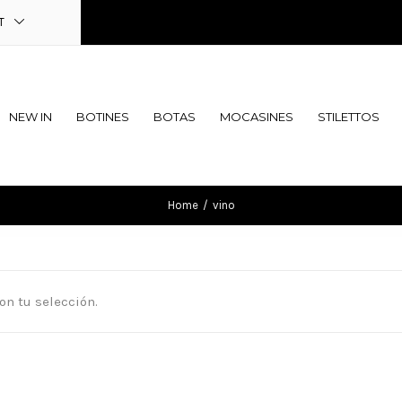
T
NEW IN
BOTINES
BOTAS
MOCASINES
STILETTOS
Home
/
vino
n tu selección.