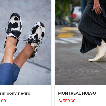
ín pony negro
MONTREAL HUESO
.00
S/
550.00