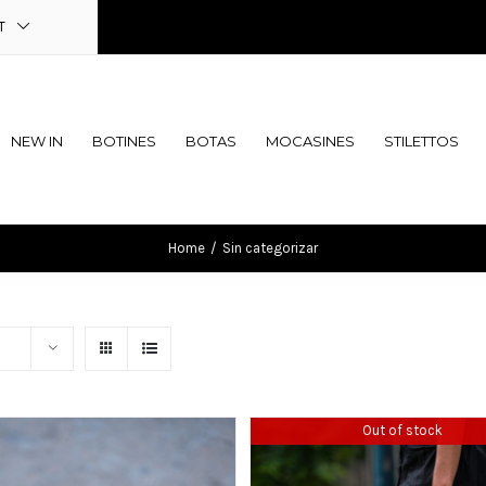
T
NEW IN
BOTINES
BOTAS
MOCASINES
STILETTOS
Home
/
Sin categorizar
Out of stock