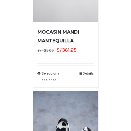
MOCASIN MANDI
MANTEQUILLA
El
El
S/
361.25
S/
425.00
precio
precio
original
actual
era:
es:
Seleccionar
Details
opciones
S/425.00.
S/361.25.